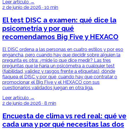
Leer artículo →
2 de junio de 2026
·
10 min
El test DISC a examen: qué dice la
psicometría y por qué
recomendamos Big Five y HEXACO
El DISC ordena a las personas en cuatro estilos y por eso
engancha, pero cuando hay que decidir sobre alguien la
pregunta es otra: ¿mide lo que dice medir? Las tres
preguntas que le haría un psicómetra a cualquier test
(fiabilidad, validez y rasgos frente a etiquetas), dónde
flaquea el DISC y por qué, cuando hay que contratar o
promocionar, el Big Five y el HEXACO con sus
cuestionarios validados juegan en otra liga.
Leer artículo →
2 de junio de 2026
·
8 min
Encuesta de clima vs red real: qué ve
cada una y por qué necesitas las dos