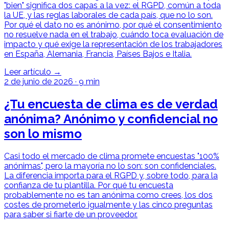
"bien" significa dos capas a la vez: el RGPD, común a toda
la UE, y las reglas laborales de cada país, que no lo son.
Por qué el dato no es anónimo, por qué el consentimiento
no resuelve nada en el trabajo, cuándo toca evaluación de
impacto y qué exige la representación de los trabajadores
en España, Alemania, Francia, Países Bajos e Italia.
Leer artículo →
2 de junio de 2026
·
9 min
¿Tu encuesta de clima es de verdad
anónima? Anónimo y confidencial no
son lo mismo
Casi todo el mercado de clima promete encuestas "100%
anónimas", pero la mayoría no lo son: son confidenciales.
La diferencia importa para el RGPD y, sobre todo, para la
confianza de tu plantilla. Por qué tu encuesta
probablemente no es tan anónima como crees, los dos
costes de prometerlo igualmente y las cinco preguntas
para saber si fiarte de un proveedor.